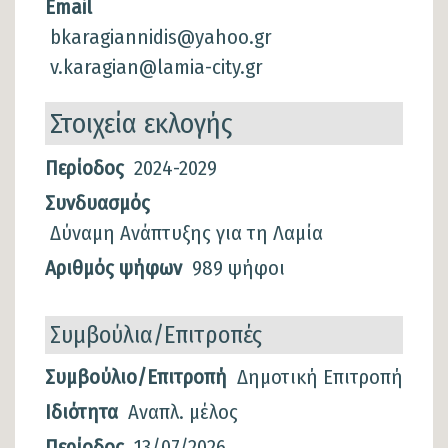
Email
bkaragiannidis@yahoo.gr
v.karagian@lamia-city.gr
Στοιχεία εκλογής
Στοιχεία
Περίοδος
2024-2029
εκλογής
Συνδυασμός
Δύναμη Ανάπτυξης για τη Λαμία
Αριθμός ψήφων
989 ψήφοι
Συμβούλια/Επιτροπές
Συμβούλια/
Συμβούλιο/Επιτροπή
Δημοτική Επιτροπή
Επιτροπές
Ιδιότητα
Αναπλ. μέλος
Περίοδος
13/07/2026