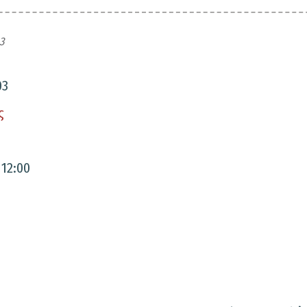
3
03
ς
 12:00