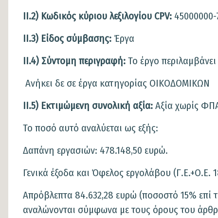
II.2)
Κωδικός κύριου λεξιλογίου CPV:
45000000-
II.3)
Είδος σύμβασης:
Έργα
II.4)
Σύντομη περιγραφή:
Το έργο περιλαμβάνει 
Ανήκει δε σε έργα κατηγορίας ΟΙΚΟΔΟΜΙΚΩΝ
II.5) Εκτιμώμενη συνολική αξία:
Αξία χωρίς ΦΠ
Το ποσό αυτό αναλύεται ως εξής:
Δαπάνη εργασιών: 478.148,50 ευρώ.
Γενικά έξοδα και Όφελος εργολάβου (Γ.Ε.+Ο.Ε.
Απρόβλεπτα 84.632,28 ευρώ (ποσοστό 15% επί τ
αναλώνονται σύμφωνα με τους όρους του άρθρου 