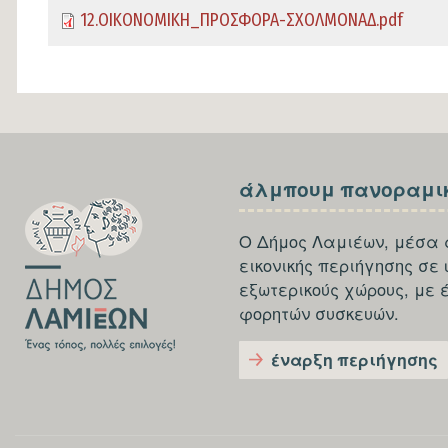
12.ΟΙΚΟΝΟΜΙΚΗ_ΠΡΟΣΦΟΡΑ-ΣΧΟΛΜΟΝΑΔ.pdf
SECTION
SECTION
άλμπουμ πανοραμι
FOOTER-
FOOTER-
FIRST
THIRD
Ο Δήμος Λαμιέων, μέσα 
εικονικής περιήγησης σε
εξωτερικούς χώρους, με 
φορητών συσκευών.
έναρξη περιήγησης