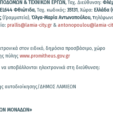
ΠΟΔΟΜΩΝ & ΤΕΧΝΙΚΩΝ ΕΡΓΩΝ,
Ταχ. Διεύθυνση:
Φλέμ
EL644 Φθιώτιδα,
Ταχ. κωδικός:
35131
, Χώρα:
Ελλάδα (
ς
(Γραμματεία),
Όλγα-Μαρία Αντωνοπούλου, τ
ηλέφωνα
ίο:
prallis@lamia-city.gr
&
antonopoulou@lamia-cit
κτρονικά στον ειδικό, δημόσια προσβάσιμο, χώρο
ης πύλης
www.promitheus.gov.gr
ι να υποβάλλονται ηλεκτρονικά στη διεύθυνση:
κής αυτοδιοίκησης/ΔΗΜΟΣ ΛΑΜΙΕΩΝ
ρος της σύμβασης
ΙΚΩΝ ΜΟΝΑΔΩΝ»