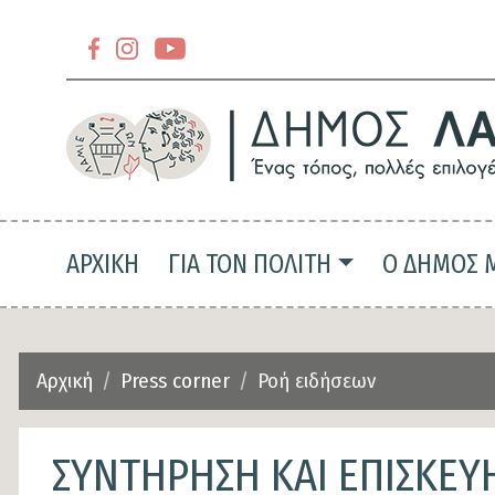
Section
header-
Section
slider-
header-
top
slider-
top-
Main navigation
ΑΡΧΙΚΗ
ΓΙΑ ΤΟΝ ΠΟΛΙΤΗ
Ο ΔΗΜΟΣ 
left
Αρχική
Press corner
Ροή ειδήσεων
ΣΥΝΤΗΡΗΣΗ ΚΑΙ ΕΠΙΣΚΕ