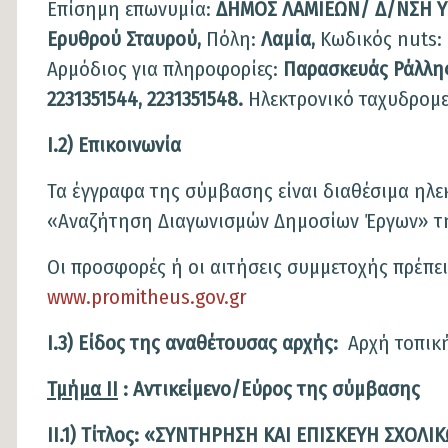
Επίσημη επωνυμία:
ΔΗΜΟΣ ΛΑΜΙΕΩΝ/ Δ/ΝΣΗ Υ
Ερυθρού Σταυρού,
Πόλη:
Λαμία,
Κωδικός nuts:
Αρμόδιος για πληροφορίες:
Παρασκευάς
Ράλλη
2231351544, 2231351548.
Ηλεκτρονικό ταχυδρομε
I.2) Επικοινωνία
Τα έγγραφα της σύμβασης είναι διαθέσιμα ηλε
«Αναζήτηση Διαγωνισμών Δημοσίων Έργων» τ
Οι προσφορές ή οι αιτήσεις συμμετοχής πρέπε
www.promitheus.gov.gr
I.3) Είδος της αναθέτουσας αρχής:
Αρχή τοπι
Τμήμα IΙ
: Αντικείμενο/Εύ
II.1)
Τίτλος:
«ΣΥΝΤΗΡΗΣΗ ΚΑΙ ΕΠΙΣΚΕΥΗ ΣΧΟΛ