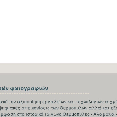
κών φωτογραφιών
από την αξιοποίηση εργαλείων και τεχνολογιών αιχμή
 ψηφιακές απεικονίσεις των Θερμοπυλών αλλά και εξ
έμφαση στο ιστορικό τρίγωνο Θερμοπύλες - Αλαμάνα 