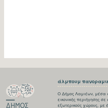
SECTION
SECTION
άλμπουμ πανοραμι
FOOTER-
FOOTER-
FIRST
THIRD
Ο Δήμος Λαμιέων, μέσα 
εικονικής περιήγησης σε
εξωτερικούς χώρους, με 