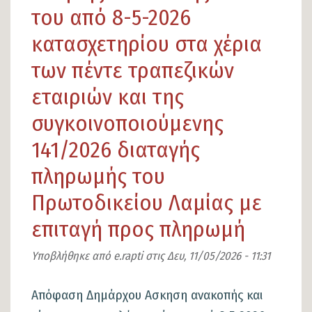
ειδικού
του από 8-5-2026
Συμβούλου,
κατασχετηρίου στα χέρια
του
των πέντε τραπεζικών
Δημάρχου
Λαμιέων
εταιριών και της
συγκοινοποιούμενης
141/2026 διαταγής
πληρωμής του
Πρωτοδικείου Λαμίας με
επιταγή προς πληρωμή
Υποβλήθηκε από
e.rapti
στις
Δευ, 11/05/2026 - 11:31
Απόφαση Δημάρχου Ασκηση ανακοπής και