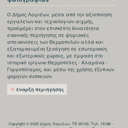
THIRD
του
Ο Δήμος Λαμιέων, μέσα από την αξιοποίηση
άρθρου
εργαλείων και τεχνολογιών αιχμής,
8
προσφέρει στον επισκέπτη δυνατότητα
του
εικονικής περιήγησης σε ψηφιακές
ν.4795/2021
απεικονίσεις των Θερμοπυλών αλλά και
εξατομικευμένη ξενάγηση σε εσωτερικούς
και
και εξωτερικούς χώρους, με έμφαση στο
του
ιστορικό τρίγωνο Θερμοπύλες - Αλαμάνα -
άρθρου
Γοργοπόταμος, και μέσω της χρήσης έξυπνων
2
φορητών συσκευών.
της
έναρξη περιήγησης
ΚΥΑ
90264/28-
12-
2022
Section
Copyright © 2020 Δήμος Λαμιέων, ΤΚ 35100, Τηλ. 15188 -