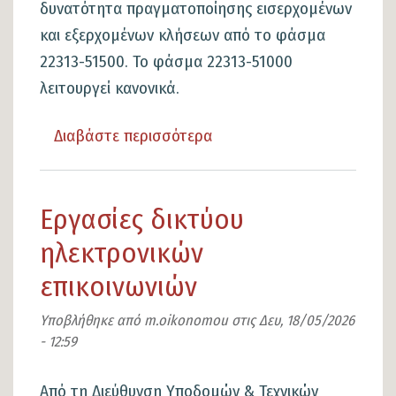
δυνατότητα πραγματοποίησης εισερχομένων
51500
και εξερχομένων κλήσεων από το φάσμα
22313-51500. Το φάσμα 22313-51000
λειτουργεί κανονικά.
Διαβάστε περισσότερα
για
το
Βλάβη
Εργασίες δικτύου
στο
τηλεφωνικό
ηλεκτρονικών
κέντρο
επικοινωνιών
του
Δημαρχείου
Υποβλήθηκε από
m.oikonomou
στις
Δευ, 18/05/2026
- 12:59
στο
φάσμα
Από τη Διεύθυνση Υποδομών & Τεχνικών