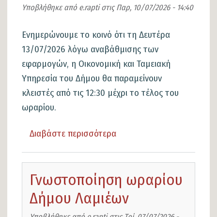
Υποβλήθηκε από
e.rapti
στις
Παρ, 10/07/2026 - 14:40
Ενημερώνουμε το κοινό ότι τη Δευτέρα
13/07/2026 λόγω αναβάθμισης των
εφαρμογών, η Οικονομική και Ταμειακή
Υπηρεσία του Δήμου θα παραμείνουν
κλειστές από τις 12:30 μέχρι το τέλος του
ωραρίου.
Διαβάστε περισσότερα
για
το
Αναβάθμιση
Γνωστοποίηση ωραρίου
εφαρμογών
Οικονομικής
Δήμου Λαμιέων
Υπηρεσίας
Υποβλήθηκε από
e.rapti
στις
Τρί, 07/07/2026 -