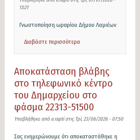
13:21
Γνωστοποίηση ωραρίου Δήμου Λαμιέων
Διαβάστε περισσότερα
για
το
Γνωστοποίηση
Αποκατάσταση βλάβης
ωραρίου
Δήμου
στο τηλεφωνικό κέντρο
Λαμιέων
του Δημαρχείου στο
φάσμα 22313-51500
Υποβλήθηκε από
e.rapti
στις
Τρί, 23/06/2026 - 07:50
Σας ενημερώνουμε ότι αποκαταστάθηκε η