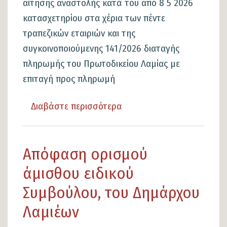
αίτησης αναστολής κατά του από 8 5 2026
κατασχετηρίου στα χέρια των πέντε
τραπεζικών εταιριών και της
συγκοινοποιούμενης 141/2026 διαταγής
πληρωμής του Πρωτοδικείου Λαμίας με
επιταγή προς πληρωμή
Διαβάστε περισσότερα
για
το
΄Ασκηση
Απόφαση ορισμού
ανακοπής
και
άμισθου ειδικού
αίτησης
Συμβούλου, του Δημάρχου
αναστολής
Λαμιέων
κατά