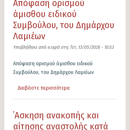
Απόφαση ορισμού
δικτύου
ηλεκτρονικών
άμισθου ειδικού
επικοινωνιών
Συμβούλου, του Δημάρχου
Λαμιέων
Υποβλήθηκε από
e.rapti
στις
Τετ, 13/05/2026 - 10:53
Απόφαση ορισμού άμισθου ειδικού
Συμβούλου, του Δημάρχου Λαμιέων
Διαβάστε περισσότερα
για
το
Απόφαση
΄Ασκηση ανακοπής και
ορισμού
άμισθου
αίτησης αναστολής κατά