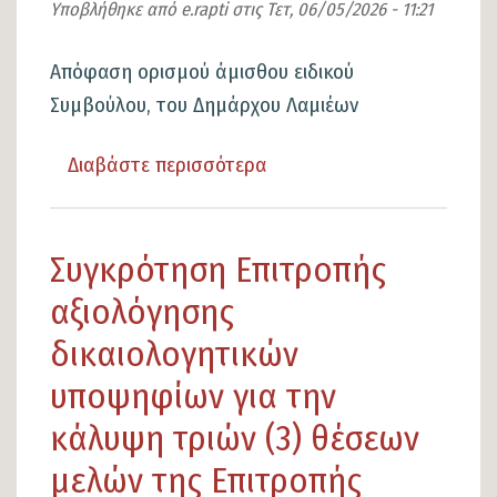
του
Υποβλήθηκε από
e.rapti
στις
Τετ, 06/05/2026 - 11:21
από
8-
Απόφαση ορισμού άμισθου ειδικού
5-
Συμβούλου, του Δημάρχου Λαμιέων
2026
Διαβάστε περισσότερα
για
κατασχετηρίου
το
στα
Απόφαση
χέρια
Συγκρότηση Επιτροπής
ορισμού
των
άμισθου
πέντε
αξιολόγησης
ειδικού
τραπεζικών
δικαιολογητικών
Συμβούλου,
εταιριών
υποψηφίων για την
του
και
κάλυψη τριών (3) θέσεων
Δημάρχου
της
Λαμιέων
συγκοινοποιούμενης
μελών της Επιτροπής