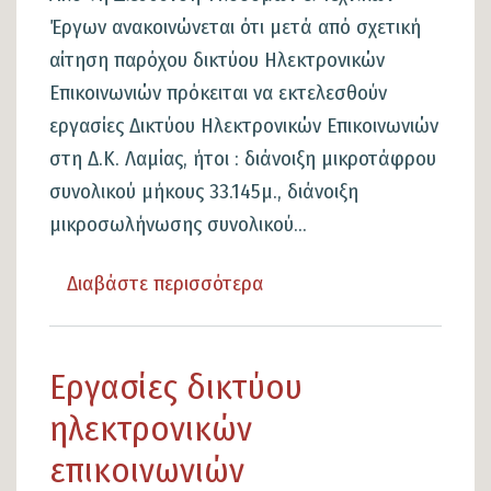
22313-
Έργων ανακοινώνεται ότι μετά από σχετική
51500
αίτηση παρόχου δικτύου Ηλεκτρονικών
Επικοινωνιών πρόκειται να εκτελεσθούν
εργασίες Δικτύου Ηλεκτρονικών Επικοινωνιών
στη Δ.Κ. Λαμίας, ήτοι : διάνοιξη μικροτάφρου
συνολικού μήκους 33.145μ., διάνοιξη
μικροσωλήνωσης συνολικού...
Διαβάστε περισσότερα
για
το
Εργασίες
Εργασίες δικτύου
δικτύου
ηλεκτρονικών
ηλεκτρονικών
επικοινωνιών
επικοινωνιών