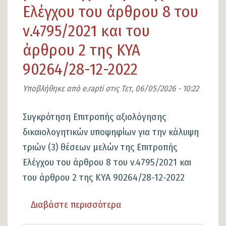
141/2026
Ελέγχου του άρθρου 8 του
διαταγής
ν.4795/2021 και του
πληρωμής
άρθρου 2 της ΚΥΑ
του
Πρωτοδικείου
90264/28-12-2022
Λαμίας
Υποβλήθηκε από
e.rapti
στις
Τετ, 06/05/2026 - 10:22
με
επιταγή
Συγκρότηση Επιτροπής αξιολόγησης
προς
δικαιολογητικών υποψηφίων για την κάλυψη
πληρωμή
τριών (3) θέσεων μελών της Επιτροπής
Ελέγχου του άρθρου 8 του ν.4795/2021 και
του άρθρου 2 της ΚΥΑ 90264/28-12-2022
Διαβάστε περισσότερα
για
το