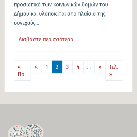
προσωπικό των κοινωνικών δομών του
Δήμου και υλοποιείται στο πλαίσιο της
συνεχούς...
Διαβάστε περισσότερα
για
το
Δήμος
Σελιδοποίηση
Προηγούμενη σελίδα
Next page
«
‹‹
1
2
3
Λαμιέων:
4
…
››
Τελ.
First page
Last page
Πρ.
»
Ολοκληρώθηκε
ο
Β΄
κύκλος
του
SECTION
επιμορφωτικού
FOOTER-
προγράμματος
FIRST