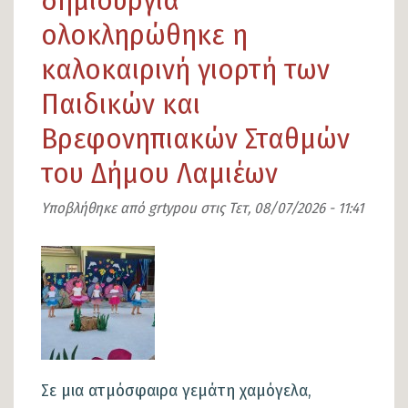
δημιουργία
αποκατάστασης
ολοκληρώθηκε η
στηθαίων
καλοκαιρινή γιορτή των
ασφαλείας
Παιδικών και
στις
παράπλευρες
Βρεφονηπιακών Σταθμών
οδούς
του Δήμου Λαμιέων
της
Ν.Ε.Ο.
Υποβλήθηκε από
grtypou
στις
Τετ, 08/07/2026 - 11:41
Αθηνών–
Εικόνα
Θεσσαλονίκης
Σε μια ατμόσφαιρα γεμάτη χαμόγελα,