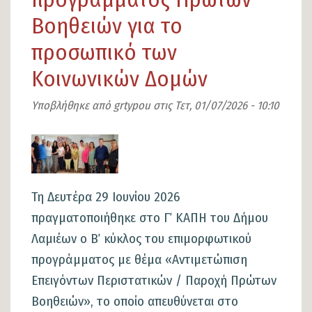
στις
Βοηθειών για το
7
προσωπικό των
και
Κοινωνικών Δομών
8
Ιουλίου
Υποβλήθηκε από
grtypou
στις
Τετ, 01/07/2026 - 10:10
2026.
Εικόνα
Τη Δευτέρα 29 Ιουνίου 2026
πραγματοποιήθηκε στο Γ΄ ΚΑΠΗ του Δήμου
Λαμιέων ο Β΄ κύκλος του επιμορφωτικού
προγράμματος με θέμα «Αντιμετώπιση
Επειγόντων Περιστατικών / Παροχή Πρώτων
Βοηθειών», το οποίο απευθύνεται στο