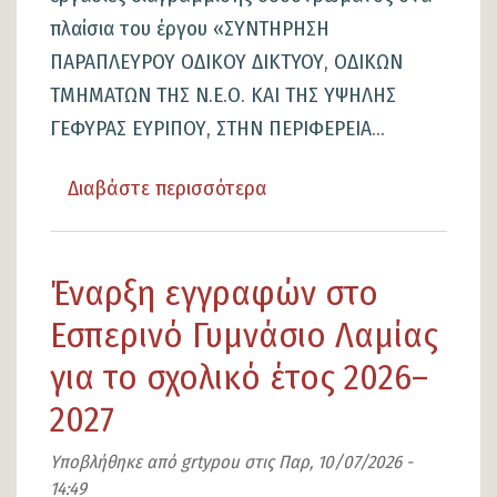
εκκρεμότητας».
πλαίσια του έργου «ΣΥΝΤΗΡΗΣΗ
ΠΑΡΑΠΛΕΥΡΟΥ ΟΔΙΚΟΥ ΔΙΚΤΥΟΥ, ΟΔΙΚΩΝ
ΤΜΗΜΑΤΩΝ ΤΗΣ Ν.Ε.Ο. ΚΑΙ ΤΗΣ ΥΨΗΛΗΣ
ΓΕΦΥΡΑΣ ΕΥΡΙΠΟΥ, ΣΤΗΝ ΠΕΡΙΦΕΡΕΙΑ...
Διαβάστε περισσότερα
για
το
Δήμος
Έναρξη εγγραφών στο
Λαμιέων
:
Εσπερινό Γυμνάσιο Λαμίας
Ενημέρωση
για το σχολικό έτος 2026–
για
2027
εκτέλεση
εργασιών
Υποβλήθηκε από
grtypou
στις
Παρ, 10/07/2026 -
διαγράμμισης
14:49