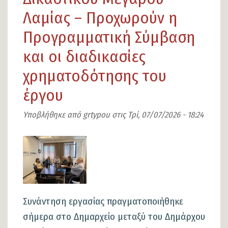
ολοκληρώθηκε
Λαμίας – Προχωρούν η
η
Προγραμματική Σύμβαση
καλοκαιρινή
γιορτή
και οι διαδικασίες
των
χρηματοδότησης του
Παιδικών
έργου
και
Βρεφονηπιακών
Υποβλήθηκε από
grtypou
στις
Τρί, 07/07/2026 - 18:24
Σταθμών
του
Εικόνα
Δήμου
Λαμιέων
Συνάντηση εργασίας πραγματοποιήθηκε
σήμερα στο Δημαρχείο μεταξύ του Δημάρχου