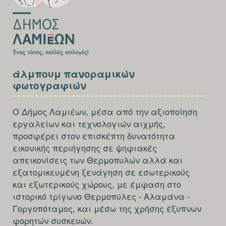
Πρώτων
Βοηθειών
για
το
προσωπικό
SECTION
άλμπουμ πανοραμικών
FOOTER-
των
φωτογραφιών
THIRD
Κοινωνικών
Ο Δήμος Λαμιέων, μέσα από την αξιοποίηση
Δομών
εργαλείων και τεχνολογιών αιχμής,
προσφέρει στον επισκέπτη δυνατότητα
εικονικής περιήγησης σε ψηφιακές
απεικονίσεις των Θερμοπυλών αλλά και
εξατομικευμένη ξενάγηση σε εσωτερικούς
και εξωτερικούς χώρους, με έμφαση στο
ιστορικό τρίγωνο Θερμοπύλες - Αλαμάνα -
Γοργοπόταμος, και μέσω της χρήσης έξυπνων
φορητών συσκευών.