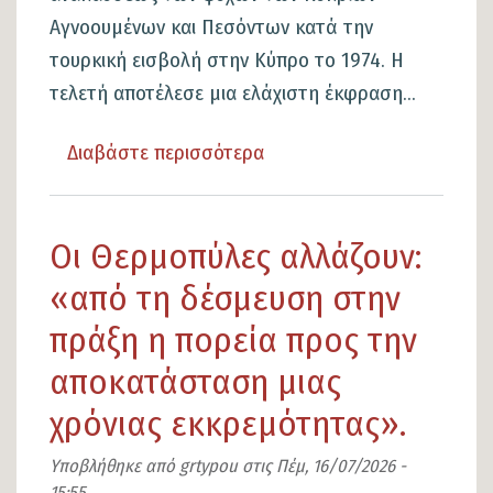
Αγνοουμένων και Πεσόντων κατά την
τουρκική εισβολή στην Κύπρο το 1974. Η
τελετή αποτέλεσε μια ελάχιστη έκφραση...
Διαβάστε περισσότερα
για
το
Ο
Οι Θερμοπύλες αλλάζουν:
Δήμος
Λαμιέων
«από τη δέσμευση στην
τίμησε
πράξη η πορεία προς την
τη
αποκατάσταση μιας
μνήμη
χρόνιας εκκρεμότητας».
των
Κυπρίων
Υποβλήθηκε από
grtypou
στις
Πέμ, 16/07/2026 -
Αγνοουμένων
15:55