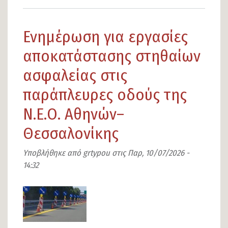
το
Έναρξη
Ενημέρωση για εργασίες
εγγραφών
στο
αποκατάστασης στηθαίων
Εσπερινό
ασφαλείας στις
Γυμνάσιο
παράπλευρες οδούς της
Λαμίας
Ν.Ε.Ο. Αθηνών–
για
το
Θεσσαλονίκης
σχολικό
Υποβλήθηκε από
grtypou
στις
Παρ, 10/07/2026 -
έτος
14:32
2026–
2027
Εικόνα