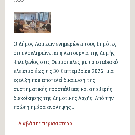
και
Πεσόντων
Εικόνα
απο
την
Τουρκική
Ο Δήμος Λαμιέων ενημερώνει τους δημότες
εισβολή
ότι ολοκληρώνεται η λειτουργία της Δομής
του
Φιλοξενίας στις Θερμοπύλες με το σταδιακό
1974
κλείσιμο έως τις 30 Σεπτεμβρίου 2026, μια
εξέλιξη που αποτελεί δικαίωση της
συστηματικής προσπάθειας και σταθερής
διεκδίκησης της Δημοτικής Αρχής. Από την
πρώτη ημέρα ανάληψης...
Διαβάστε περισσότερα
για
το