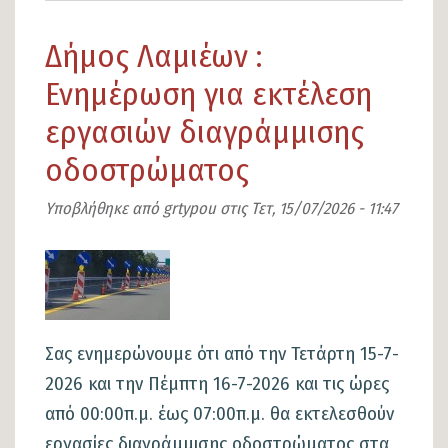
Οι
Δήμος Λαμιέων :
Θερμοπύλες
αλλάζουν:
Ενημέρωση για εκτέλεση
«από
εργασιών διαγράμμισης
τη
οδοστρώματος
δέσμευση
στην
Υποβλήθηκε από
grtypou
στις
Τετ, 15/07/2026 - 11:47
πράξη
η
Εικόνα
πορεία
προς
την
Σας ενημερώνουμε ότι από την Τετάρτη 15-7-
αποκατάσταση
2026 και την Πέμπτη 16-7-2026 και τις ώρες
μιας
από 00:00π.μ. έως 07:00π.μ. θα εκτελεσθούν
χρόνιας
εργασίες διαγράμμισης οδοστρώματος στα