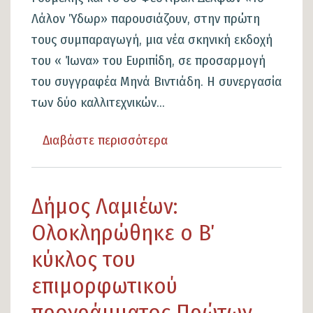
Λάλον Ύδωρ» παρουσιάζουν, στην πρώτη
τους συμπαραγωγή, μια νέα σκηνική εκδοχή
του « Ίωνα» του Ευριπίδη, σε προσαρμογή
του συγγραφέα Μηνά Βιντιάδη. Η συνεργασία
των δύο καλλιτεχνικών...
Διαβάστε περισσότερα
για
το
«Ο
Δήμος Λαμιέων:
Ίων»
του
Ολοκληρώθηκε ο Β΄
Ευριπίδη
κύκλος του
στο
επιμορφωτικού
Κάστρο
προγράμματος Πρώτων
Λαμίας