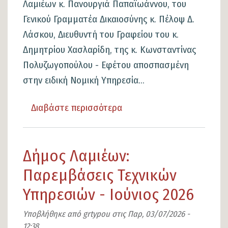
Λαμιέων κ. Πανουργιά Παπαϊωάννου, του
Γενικού Γραμματέα Δικαιοσύνης κ. Πέλοψ Δ.
Λάσκου, Διευθυντή του Γραφείου του κ.
Δημητρίου Χασλαρίδη, της κ. Κωνσταντίνας
Πολυζωγοπούλου - Εφέτου αποσπασμένη
στην ειδική Νομική Υπηρεσία...
Διαβάστε περισσότερα
για
το
Σημαντικό
Δήμος Λαμιέων:
βήμα
για
Παρεμβάσεις Τεχνικών
την
Υπηρεσιών - Ιούνιος 2026
αποκατάσταση
του
Υποβλήθηκε από
grtypou
στις
Παρ, 03/07/2026 -
12:38