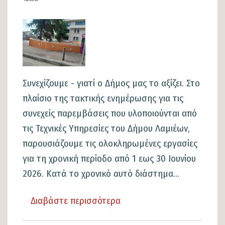
Δικαστικού
Μεγάρου
Εικόνα
Λαμίας
–
Προχωρούν
η
Συνεχίζουμε - γιατί ο Δήμος μας το αξίζει. Στο
Προγραμματική
πλαίσιο της τακτικής ενημέρωσης για τις
Σύμβαση
συνεχείς παρεμβάσεις που υλοποιούνται από
και
τις Τεχνικές Υπηρεσίες του Δήμου Λαμιέων,
οι
παρουσιάζουμε τις ολοκληρωμένες εργασίες
διαδικασίες
για τη χρονική περίοδο από 1 εως 30 Ιουνίου
χρηματοδότησης
2026. Κατά το χρονικό αυτό διάστημα...
του
έργου
Διαβάστε περισσότερα
για
το