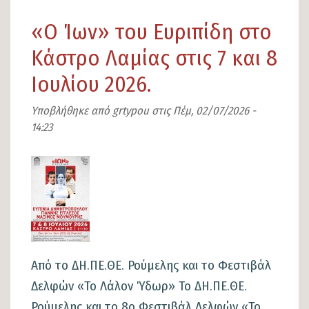
Δήμος
«Ο Ίων» του Ευριπίδη στο
Λαμιέων:
Παρεμβάσεις
Κάστρο Λαμίας στις 7 και 8
Τεχνικών
Ιουλίου 2026.
Υπηρεσιών
-
Υποβλήθηκε από
grtypou
στις
Πέμ, 02/07/2026 -
14:23
Ιούνιος
2026
Εικόνα
Από το ΔΗ.ΠΕ.ΘΕ. Ρούμελης και το Φεστιβάλ
Δελφών «Το Λάλον Ύδωρ» Το ΔΗ.ΠΕ.ΘΕ.
Ρούμελης και το 8ο Φεστιβάλ Δελφών «Το