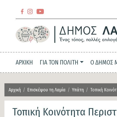
Section
header-
Section
slider-
header-
top
slider-
top-
Main navigation
ΑΡΧΙΚΗ
ΓΙΑ ΤΟΝ ΠΟΛΙΤΗ
Ο ΔΗΜΟΣ 
left
Αρχική
Επισκέψου τη Λαμία
Υπάτη
Τοπική Κοινό
Τοπική Κοινότητα Περιστ