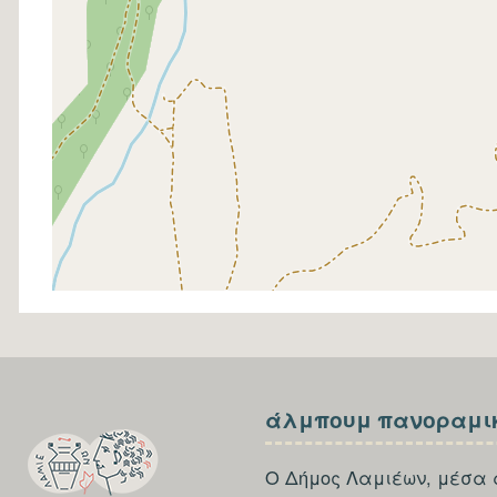
SECTION
SECTION
άλμπουμ πανοραμι
FOOTER-
FOOTER-
FIRST
THIRD
Ο Δήμος Λαμιέων, μέσα 