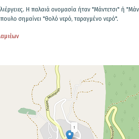
ιέργειες. Η παλαιά ονομασία ήταν "Μάντετσι" ή "Μάντ
πουλο σημαίνει "θολό νερό, ταραγμένο νερό".
Λαμιέων
1