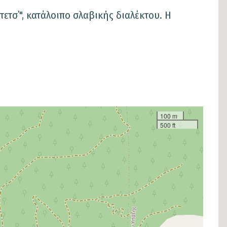
ετσ΄", κατάλοιπο σλαβικής διαλέκτου. Η
100 m
500 ft