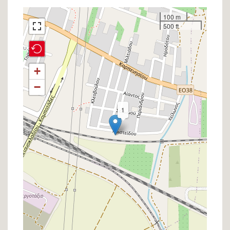
Σημείο
100 m
500 ft
στον
χάρτη
+
−
1