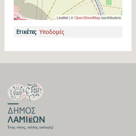
Leaflet | ©
OpenStreetMap
contributors
Ετικέτες
Υποδομές
SECTION
FOOTER-
FIRST